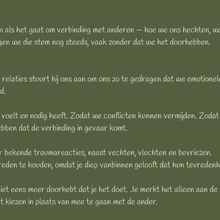
n als het gaat om verbinding met anderen — hoe we ons hechten, wat
lgen we die stem nog steeds, vaak zonder dat we het doorhebben.
In relaties stuurt hij ons aan om ons zo te gedragen dat we emotionele
d.
, voelt en nodig heeft. Zodat we conflicten kunnen vermijden. Zod
bben dat de verbinding in gevaar komt.
r bekende traumareacties, naast vechten, vluchten en bevriezen.
eden te houden, omdat je diep vanbinnen gelooft dat hun tevredenhei
niet eens meer doorhebt dat je het doet. Je merkt het alleen aan d
ilt kiezen in plaats van mee te gaan met de ander.