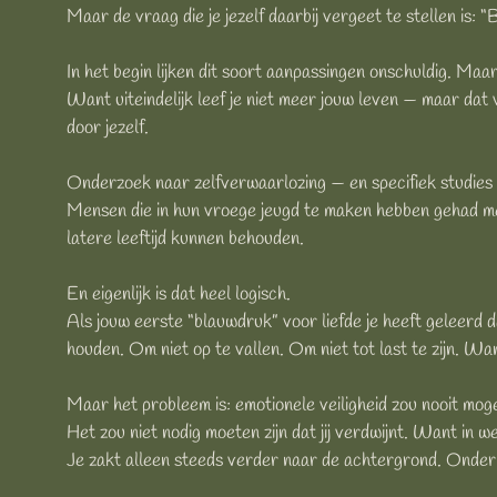
Maar de vraag die je jezelf daarbij vergeet te stellen is: “B
In het begin lijken dit soort aanpassingen onschuldig. Maar
Want uiteindelijk leef je niet meer jouw leven — maar dat
door jezelf.
Onderzoek naar zelfverwaarlozing — en specifiek studies o
Mensen die in hun vroege jeugd te maken hebben gehad met
latere leeftijd kunnen behouden.
En eigenlijk is dat heel logisch.
Als jouw eerste “blauwdruk” voor liefde je heeft geleerd dat
houden. Om niet op te vallen. Om niet tot last te zijn. Want
Maar het probleem is: emotionele veiligheid zou nooit moge
Het zou niet nodig moeten zijn dat jij verdwijnt. Want in w
Je zakt alleen steeds verder naar de achtergrond. Onder 