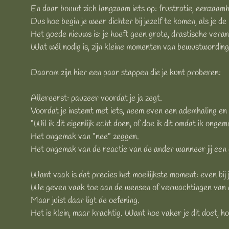
En daar bouwt zich langzaam iets op: frustratie, eenzaamhe
Dus hoe begin je weer dichter bij jezelf te komen, als je de
Het goede nieuws is: je hoeft geen grote, drastische ver
Wat wél nodig is, zijn kleine momenten van bewustwordin
Daarom zijn hier een paar stappen die je kunt proberen:
Allereerst: pauzeer voordat je ja zegt.
Voordat je instemt met iets, neem even een ademhaling en s
“Wil ik dit eigenlijk echt doen, of doe ik dit omdat ik onge
Het ongemak van “nee” zeggen.
Het ongemak van de reactie van de ander wanneer jij een g
Want vaak is dat precies het moeilijkste moment: even bij j
We geven vaak toe aan de wensen of verwachtingen van and
Maar juist daar ligt de oefening.
Het is klein, maar krachtig. Want hoe vaker je dit doet, h