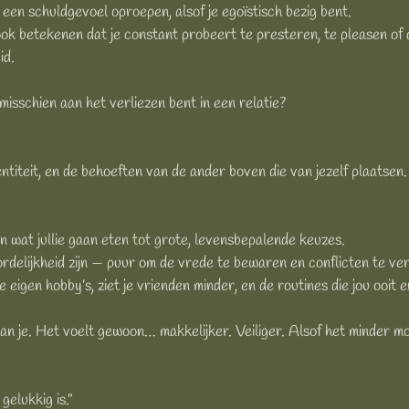
 een schuldgevoel oproepen, alsof je egoïstisch bezig bent.
n ook betekenen dat je constant probeert te presteren, te pleasen 
id.
 misschien aan het verliezen bent in een relatie?
entiteit, en de behoeften van de ander boven die van jezelf plaatsen.
an wat jullie gaan eten tot grote, levensbepalende keuzes.
ordelijkheid zijn — puur om de vrede te bewaren en conflicten te ver
e eigen hobby’s, ziet je vrienden minder, en de routines die jou ooi
 van je. Het voelt gewoon… makkelijker. Veiliger. Alsof het minder m
gelukkig is.”