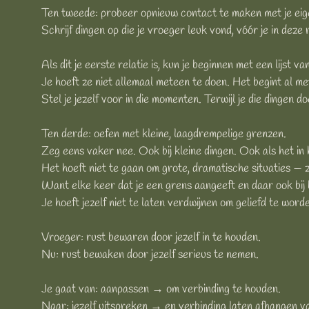
Ten tweede: probeer opnieuw contact te maken met je eige
Schrijf dingen op die je vroeger leuk vond, vóór je in deze 
Als dit je eerste relatie is, kun je beginnen met een lijst 
Je hoeft ze niet allemaal meteen te doen. Het begint al met
Stel je jezelf voor in die momenten. Terwijl je die dingen d
Ten derde: oefen met kleine, laagdrempelige grenzen.
Zeg eens vaker nee. Ook bij kleine dingen. Ook als het in 
Het hoeft niet te gaan om grote, dramatische situaties — zo
Want elke keer dat je een grens aangeeft en daar ook bij bl
Je hoeft jezelf niet te laten verdwijnen om geliefd te word
Vroeger: rust bewaren door jezelf in te houden.
Nu: rust bewaken door jezelf serieus te nemen.
Je gaat van: aanpassen → om verbinding te houden.
Naar: jezelf uitspreken → en verbinding laten afhangen v