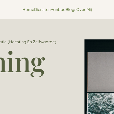
Home
Diensten
Aanbod
Blogs
Over Mij
atie (hechting En Zelfwaarde)
ning