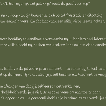
en ík hier eigenlijk wel gelukkig? Voelt dit goed voor mij?”
 na verloop van tijd bouwen ze zich op tot frustratie en uitputting.
 van iemand anders. En dat laat vaak een stille, diepe leegte achte
ver hechting en emotionele verwaarlozing — laat iets heel interess
 onveilige hechting, hebben een grotere kans om hun eigen emoties
 liefde verdwijnt zodra je te veel bent — te behoeftig, te luid, te e
 op die manier lijkt het alsof je jezelf beschermt. Alsof dat de veili
n afhangen van dat jij jezelf eerst moet verkleinen.
erkelijkheid verdwijn je niet. Je hebt nergens om naartoe te gaan.
de oppervlakte. Je persoonlijkheid en je kernkwaliteiten verdwijne